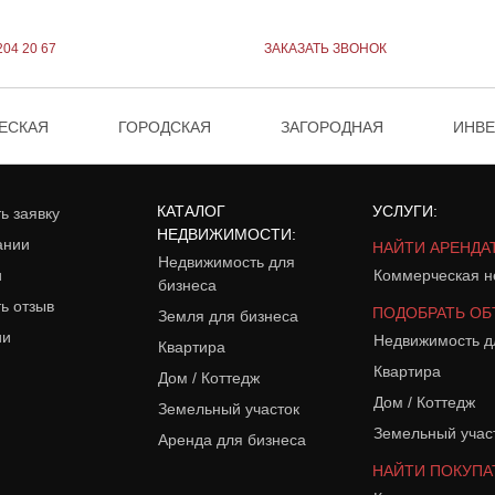
204 20 67
ЗАКАЗАТЬ ЗВОНОК
ЕСКАЯ
ГОРОДСКАЯ
ЗАГОРОДНАЯ
ИНВ
КАТАЛОГ
УСЛУГИ:
ь заявку
НЕДВИЖИМОСТИ:
ании
НАЙТИ АРЕНДА
Недвижимость для
и
Коммерческая н
бизнеса
ь отзыв
ПОДОБРАТЬ ОБ
Земля для бизнеса
ии
Недвижимость д
Квартира
Квартира
Дом / Коттедж
Дом / Коттедж
Земельный участок
Земельный учас
Аренда для бизнеса
НАЙТИ ПОКУПА