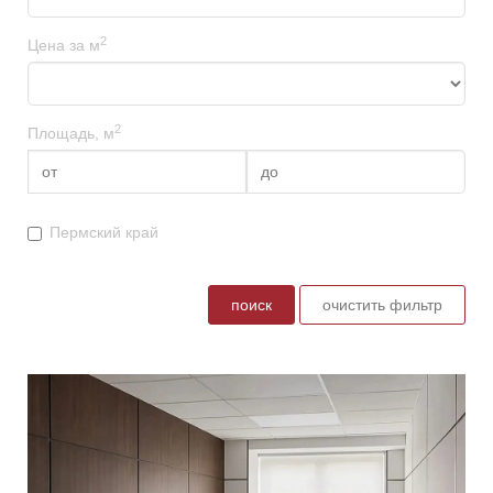
2
Цена за м
2
Площадь, м
Пермский край
поиск
очистить фильтр