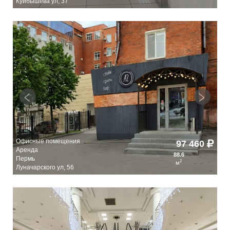
Куйбышева ул, 37
Ку
Офисные помещения
Оф
0
97 460
Аренда
Ар
88.6
Пермь
Пе
2
м
Луначарского ул, 56
Лун