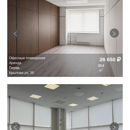
Офисные помещения
Оф
0
26 650
Аренда
Ар
20.5
Пермь
Пе
2
м
Крылова ул, 36
Кры