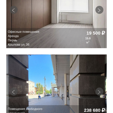
Офисные помещения
Оф
0
19 500
Аренда
Ар
15.0
Пермь
Пе
2
м
Крылова ул, 36
Кры
Помещения свободного
По
0
238 680