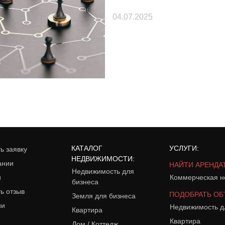
04.07.2025
КАТАЛОГ
УСЛУГИ:
ь заявку
НЕДВИЖИМОСТИ:
ании
НАЙТИ АРЕНДА
Недвижимость для
и
Коммерческая н
бизнеса
ь отзыв
ПОДОБРАТЬ ОБ
Земля для бизнеса
ии
Недвижимость д
Квартира
Квартира
Дом / Коттедж