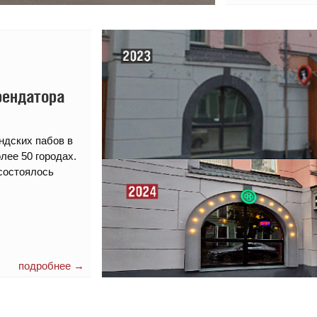
рендатора
ндских пабов в
лее 50 городах.
 состоялось
подробнее →