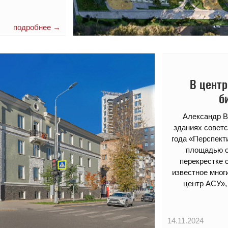
подробнее →
В центр
б
Александр В
зданиях советс
года «Перспект
площадью ок
перекрестке 
известное мног
центр АСУ»,
14.11.2024