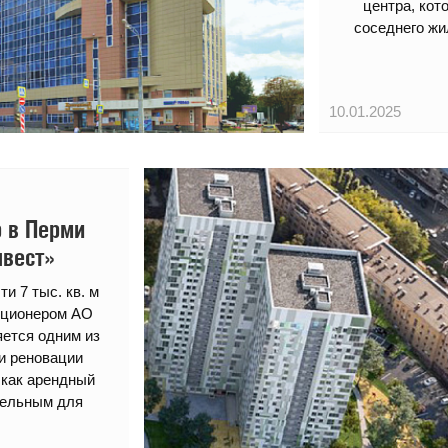
центра, кот
соседнего жи
10.01.2025
р в Перми
вест»
и 7 тыс. кв. м
кционером АО
ется одним из
и реновации
 как арендный
тельным для