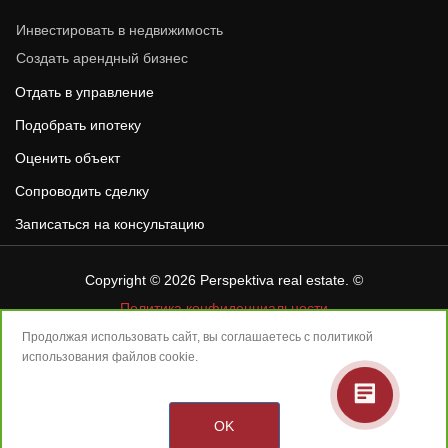
Инвестировать в недвижимость
Создать арендный бизнес
Отдать в управление
Подобрать ипотеку
Оценить объект
Сопроводить сделку
Записаться на консультацию
Copyright © 2026
Perspektiva real estate
. ©
Политика конфиденциальности
«ПЕРСПЕКТИВА» – зарегистрированная товарная марка в
Продолжая использовать сайт, вы соглашаетесь с
политикой
сфере операций с недвижимостью, эксклюзивное право
использования
файлов cookie.
использования товарного знака на территории России
принадлежит ООО «ПЕРСПЕКТИВА – Сделки с гарантией» на
основании лицензионного договора с правообладателем ООО
OK
«Базис».