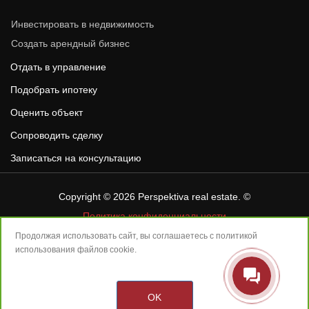
Инвестировать в недвижимость
Создать арендный бизнес
Отдать в управление
Подобрать ипотеку
Оценить объект
Сопроводить сделку
Записаться на консультацию
Copyright © 2026
Perspektiva real estate
. ©
Политика конфиденциальности
«ПЕРСПЕКТИВА» – зарегистрированная товарная марка в
Продолжая использовать сайт, вы соглашаетесь с
политикой
сфере операций с недвижимостью, эксклюзивное право
использования
файлов cookie.
использования товарного знака на территории России
принадлежит ООО «ПЕРСПЕКТИВА – Сделки с гарантией» на
основании лицензионного договора с правообладателем ООО
OK
«Базис».