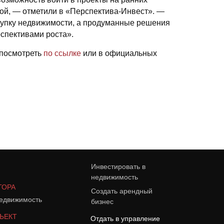
ой, — отметили в «Перспектива-Инвест». —
купку недвижимости, а продуманные решения
спективами роста».
 посмотреть
по ссылке
или в официальных
Инвестировать в
недвижимость
ТОРА
Создать арендный
едвижимость
бизнес
ЪЕКТ
Отдать в управление